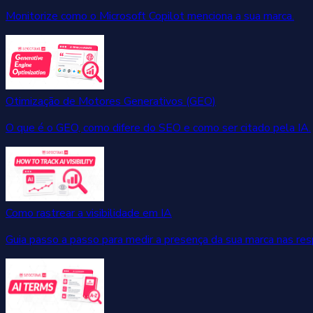
Monitorize como o Microsoft Copilot menciona a sua marca.
Otimização de Motores Generativos (GEO)
O que é o GEO, como difere do SEO e como ser citado pela IA.
Como rastrear a visibilidade em IA
Guia passo a passo para medir a presença da sua marca nas res