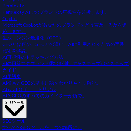
Perplexity
Perplexity AIでのブランドの可視性を分析します。
Copilot
Microsoft Copilotがあなたのブランドをどう言及するかを追
跡します。
生成エンジン最適化（GEO）
GEOとは何か、SEOとの違い、AIに引用されるための実践
戦術を解説。
AI可視性のトラッキング方法
AIの回答でのブランド露出を測定するステップバイステップ
ガイド。
AI用語集
AI検索とGEOの基本用語をわかりやすく解説。
AI & GEO チュートリアル
AIとGEOのすべてのガイドを一か所で。
SEOツール
SEOツール
すべてのSEOツールを一つの場所に。