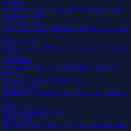
SEO監査
すべてのページをクロールし、数秒でグローバルなAudit
Health Scoreを取得。
タスクマネージャー
タスクとプロジェクトの優先順位付けがこれまでになく簡単
に。
SEOダッシュボード
SEOダッシュボードでプロジェクトのパフォーマンスを分析
します。
SEO拡張機能
SEOcrawlのオールインワンSEO拡張機能を発見します。
SEOレポート
SEOレポートの作成と自動化を学びます。
ランクトラッカー
無制限のランクトラッカーですべてのキーワードを追跡しま
す。
SEOアノテーション
実装のSEO結果を分析します。
SEOモニター
新しいSEOモニターでウェブサイトのすべての変更を追跡し