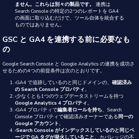
ません。これらは別々の製品です。
連携は
Search Console の特定の2つのレポートを GA4
の画面に取り込むだけで、ツール自体を統合する
ものではありません。
GSC と GA4 を連携する前に必要なも
の
Google Search Console と Google Analytics の連携を成功さ
せるための4つの前提条件は次のとおりです。
›
GA4 で追跡しているのと同じドメインの、
確認済み
の Search Console プロパティ
。
›
少なくとも1つのウェブデータストリームを持つ
Google Analytics 4 プロパティ
。
›
GA4 プロパティで
編集者ロールを持ち
、Search
Console プロパティで確認済みオーナーである
同一の
Google アカウント
。
›
Search Console がインデックスしているのと同じペ
ージで GA タグが発火していること
。カバレッジの不