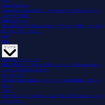
ます。
Google Discover
Google Discoverの流入を、そのためだけに作られたダッシ
ュボードで計測。
無料SEOツール
URLを貼るだけで答えが出ます。アカウント不要、メール不
要、ポップアップなし。
MCP
料金
リソース
DEMO & トレーニング
通話を予約して、デモをご覧いただくか、SEOcrawl AIのト
レーニングを受けられます。
ロードマップ
2026年の完全な製品ロードマップと今後の開発をご覧くだ
さい。
ブログ
SEOプロジェクトを次のレベルに引き上げるためのニュース
とリソース。