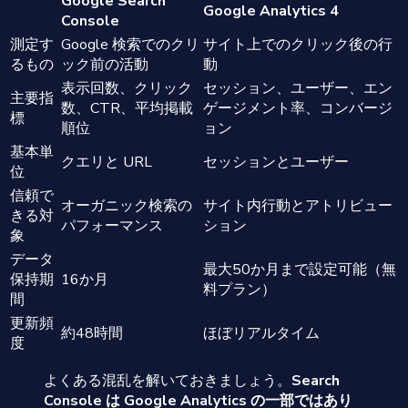
Google Search
Google Analytics 4
Console
測定す
Google 検索でのクリ
サイト上でのクリック後の行
るもの
ック前の活動
動
表示回数、クリック
セッション、ユーザー、エン
主要指
数、CTR、平均掲載
ゲージメント率、コンバージ
標
順位
ョン
基本単
クエリと URL
セッションとユーザー
位
信頼で
オーガニック検索の
サイト内行動とアトリビュー
きる対
パフォーマンス
ション
象
データ
最大50か月まで設定可能（無
保持期
16か月
料プラン）
間
更新頻
約48時間
ほぼリアルタイム
度
よくある混乱を解いておきましょう。
Search
Console は Google Analytics の一部ではあり