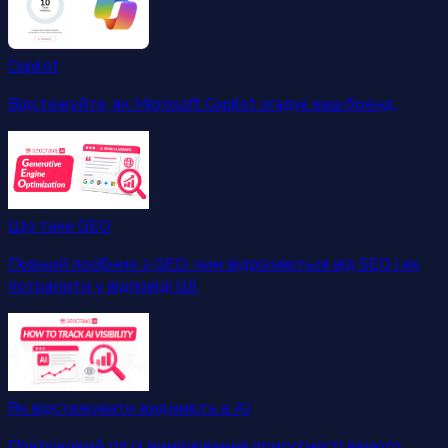
Copilot
Відстежуйте, як Microsoft Copilot згадує ваш бренд.
Що таке GEO
Повний посібник з GEO: чим відрізняється від SEO і як
потрапити у відповіді ШІ.
Як відстежувати видимість в AI
Покроковий гід із вимірювання присутності вашого