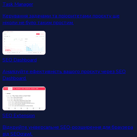
Task Manager
Керування задачами та пріоритетами проєкту ще
ніколи не було таким простим.
SEO Dashboard
Аналізуйте ефективність вашого проєкту через SEO
Dashboard.
SEO Extension
Відкрийте універсальне SEO-розширення для браузера
від SEOcrawl.