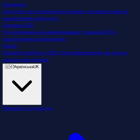
Changelog
Слідкуйте за останніми функціями, покращеннями й
оновленнями продукту.
Словник SEO
Чіткі визначення найважливіших термінів SEO з
практичними прикладами.
Книга
Повний посібник з SEO для професіоналів, які хочуть
зануритися глибше.
🇺🇦
Українська
UK
Перейти до додатку