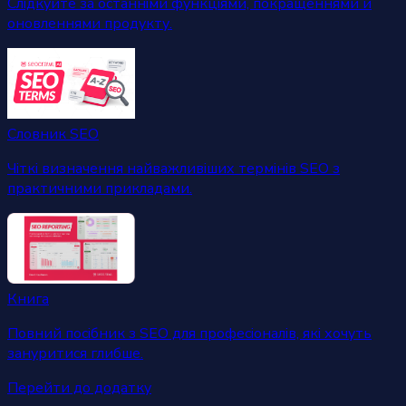
Слідкуйте за останніми функціями, покращеннями й
оновленнями продукту.
Словник SEO
Чіткі визначення найважливіших термінів SEO з
практичними прикладами.
Книга
Повний посібник з SEO для професіоналів, які хочуть
зануритися глибше.
Перейти до додатку