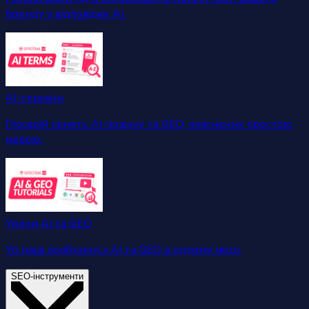
бренду у відповідях AI.
AI-терміни
Глосарій понять AI-пошуку та GEO, пояснених простою
мовою.
Уроки AI та GEO
Усі наші посібники з AI та GEO в одному місці.
SEO-інструменти