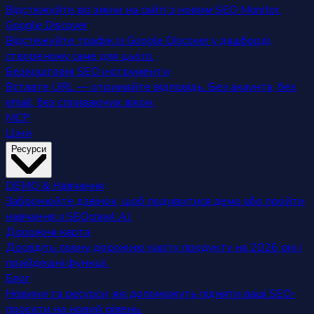
Відстежуйте всі зміни на сайті з новим SEO Monitor.
Google Discover
Відстежуйте трафік із Google Discover у дашборді,
створеному саме для цього.
Безкоштовні SEO інструменти
Вставте URL — отримайте відповідь. Без акаунта, без
email, без спливаючих вікон.
MCP
Ціни
Ресурси
DEMO & Навчання
Забронюйте дзвінок, щоб подивитися демо або пройти
навчання з SEOcrawl AI.
Дорожня карта
Дослідіть повну дорожню карту продукту на 2026 рік і
прийдешні функції.
Блог
Новини та ресурси, які допоможуть підняти ваші SEO-
проєкти на новий рівень.