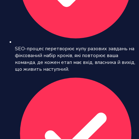
SEO-процес перетворює купу разових завдань на
фіксований набір кроків, які повторює ваша
команда, де кожен етап має вхід, власника й вихід,
що живить наступний.