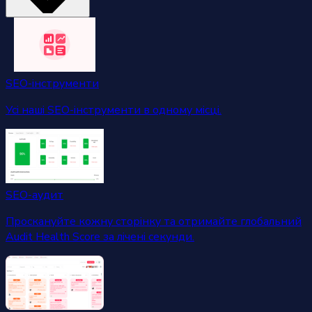
SEO-інструменти
Усі наші SEO-інструменти в одному місці.
SEO-аудит
Проскануйте кожну сторінку та отримайте глобальний
Audit Health Score за лічені секунди.