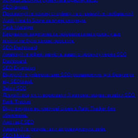
Усі наші SEO-інструменти в одному місці.
SEO-аудит
Проскануйте кожну сторінку та отримайте глобальний
Audit Health Score за лічені секунди.
Task Manager
Керування задачами та пріоритетами проєкту ще
ніколи не було таким простим.
SEO Dashboard
Аналізуйте ефективність вашого проєкту через SEO
Dashboard.
SEO Extension
Відкрийте універсальне SEO-розширення для браузера
від SEOcrawl.
Звіти SEO
Дізнайтеся, як створювати й автоматизувати звіти SEO.
Rank Tracker
Відстежуйте всі ключові слова з Rank Tracker без
обмежень.
Анотації SEO
Аналізуйте результати впроваджених змін.
SEO Monitor