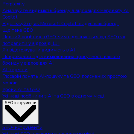
Perplexity
Аналізуйте видимість бренду в відповідях Perplexity AI.
Copilot
Відстежуйте, як Microsoft Copilot згадує ваш бренд.
Що таке GEO
Повний посібник з GEO: чим відрізняється від SEO і як
потрапити у відповіді ШІ.
Як відстежувати видимість в AI
Покроковий гід із вимірювання присутності вашого
бренду у відповідях AI.
AI-терміни
Глосарій понять AI-пошуку та GEO, пояснених простою
мовою.
Уроки AI та GEO
Усі наші посібники з AI та GEO в одному місці.
SEO-інструменти
SEO-інструменти