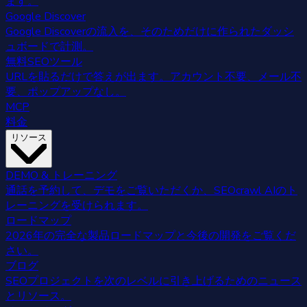
ます。
Google Discover
Google Discoverの流入を、そのためだけに作られたダッシ
ュボードで計測。
無料SEOツール
URLを貼るだけで答えが出ます。アカウント不要、メール不
要、ポップアップなし。
MCP
料金
リソース
DEMO & トレーニング
通話を予約して、デモをご覧いただくか、SEOcrawl AIのト
レーニングを受けられます。
ロードマップ
2026年の完全な製品ロードマップと今後の開発をご覧くだ
さい。
ブログ
SEOプロジェクトを次のレベルに引き上げるためのニュース
とリソース。