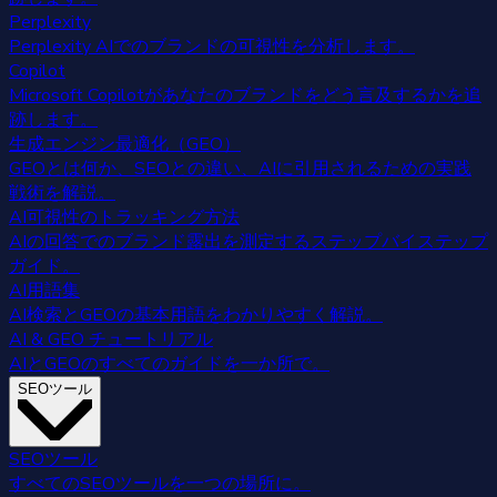
Perplexity
Perplexity AIでのブランドの可視性を分析します。
Copilot
Microsoft Copilotがあなたのブランドをどう言及するかを追
跡します。
生成エンジン最適化（GEO）
GEOとは何か、SEOとの違い、AIに引用されるための実践
戦術を解説。
AI可視性のトラッキング方法
AIの回答でのブランド露出を測定するステップバイステップ
ガイド。
AI用語集
AI検索とGEOの基本用語をわかりやすく解説。
AI & GEO チュートリアル
AIとGEOのすべてのガイドを一か所で。
SEOツール
SEOツール
すべてのSEOツールを一つの場所に。