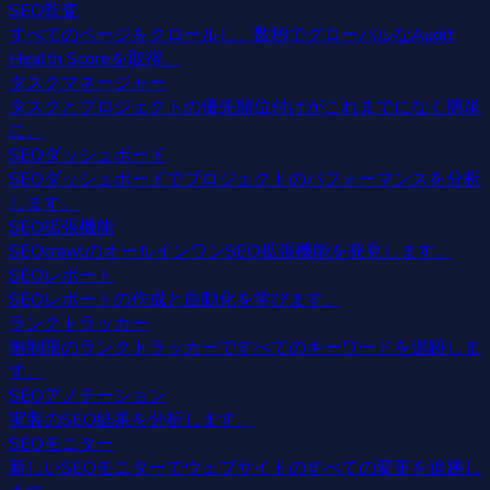
SEO監査
すべてのページをクロールし、数秒でグローバルなAudit
Health Scoreを取得。
タスクマネージャー
タスクとプロジェクトの優先順位付けがこれまでになく簡単
に。
SEOダッシュボード
SEOダッシュボードでプロジェクトのパフォーマンスを分析
します。
SEO拡張機能
SEOcrawlのオールインワンSEO拡張機能を発見します。
SEOレポート
SEOレポートの作成と自動化を学びます。
ランクトラッカー
無制限のランクトラッカーですべてのキーワードを追跡しま
す。
SEOアノテーション
実装のSEO結果を分析します。
SEOモニター
新しいSEOモニターでウェブサイトのすべての変更を追跡し