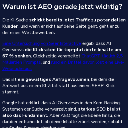
Warum ist AEO gerade jetzt wichtig?
Die KI-Suche
schickt bereits jetzt Traffic zu potenziellen
Kunden
, und wenn er nicht auf deine Seite geht, geht er zu
der eines Wettbewerbers.
Eine Untersuchung von Seer Interactive
ergab, dass AI
Overviews
die Klickraten für top-platzierte Inhalte um
67 % senken.
Gleichzeitig verarbeitet
ChatGPT täglich 2,5
Milliarden Prompts
, und
rund ein Drittel davon löst eine Live-
Websuche aus
.
Das ist
ein gewaltiges Anfragevolumen
, bei dem die
Antwort aus einem KI-Zitat statt aus einem SERP-Klick
stammt.
Google hat erklärt, dass AI Overviews in den Kern-Ranking-
Systemen der Suche verwurzelt sind,
starkes SEO bleibt
also das Fundament.
Aber AEO fügt die Ebene hinzu, die
darüber entscheidet, ob deine Inhalte zitiert werden, sobald
sie für das System sichtbar sind.