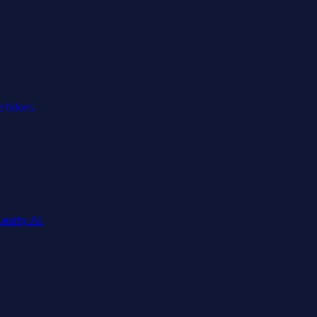
tidors.
lexity AI.