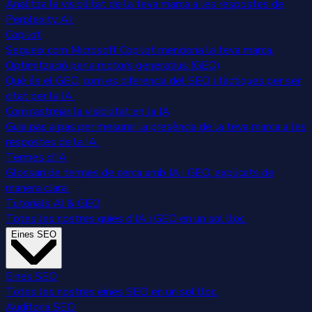
Analitza la visibilitat de la teva marca a les respostes de
Perplexity AI.
Copilot
Segueix com Microsoft Copilot menciona la teva marca.
Optimització per a motors generatius (GEO)
Què és el GEO, com es diferencia del SEO i tàctiques per ser
citat per la IA.
Com rastrejar la visibilitat en la IA
Guia pas a pas per mesurar la presència de la teva marca a les
respostes de la IA.
Termes d'IA
Glossari de termes de cerca amb IA i GEO, explicats de
manera clara.
Tutorials AI & GEO
Totes les nostres guies d'IA i GEO en un sol lloc.
Eines SEO
Eines SEO
Totes les nostres eines SEO en un sol lloc.
Auditoria SEO