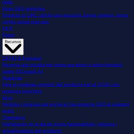
mida.
Eines SEO gratuïtes
Enganxa un URL i obtén una resposta. Sense compte, sense
correu, sense pop-ups.
MCP
Preus
Recursos
DEMO & Formació
Reserva una trucada per veure una demo o rebre formació
sobre SEOcrawl AI.
Roadmap
Mira el roadmap complet del producte per al 2026 i les
properes novetats.
Blog
Notícies i recursos per portar el teu projecte SEO al següent
nivell.
Changelog
Mantingues-te al dia de noves funcionalitats, millores i
actualitzacions del producte.