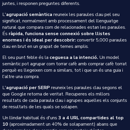
juntes, i responen preguntes diferents.
L'
agrupació semàntica
reuneix les paraules clau pel seu
significat, normalment amb processament del llenguatge
natural que compara com de relacionades estan les paraules.
És
ràpida, funciona sense connexió sobre llistes
enormes i és ideal per descobrir:
convertir 5,000 paraules
clau en brut en un grapat de temes amplis.
El seu punt feble és la
ceguesa a la intenció.
Un model
semàntic pot agrupar com torrar cafè amb comprar cafè torrat
perquè es llegeixen com a similars, tot i que un és una guia i
l'altre una compra.
L'
agrupació per SERP
reuneix les paraules clau segons el
que Google retorna de veritat. Recuperes els millors
resultats de cada paraula clau i agrupes aquelles els conjunts
de resultats de les quals se solapen.
Un llindar habitual és d'uns
3 a 4 URL compartides al top
10
(aproximadament un 40% de solapament) abans que