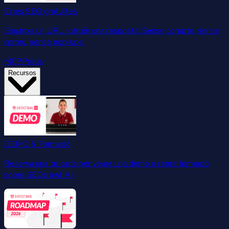
Eines SEO gratuïtes
Enganxa un URL i obtén una resposta. Sense compte, sense
correu, sense pop-ups.
MCP
Preus
Recursos
DEMO & Formació
Reserva una trucada per veure una demo o rebre formació
sobre SEOcrawl AI.