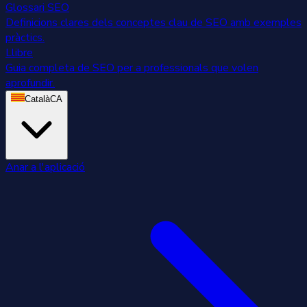
Glossari SEO
Definicions clares dels conceptes clau de SEO amb exemples
pràctics.
Llibre
Guia completa de SEO per a professionals que volen
aprofundir.
Català
CA
Anar a l'aplicació