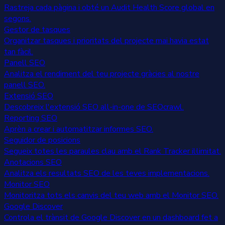
Rastreja cada pàgina i obté un Audit Health Score global en
segons.
Gestor de tasques
Organitzar tasques i prioritats del projecte mai havia estat
tan fàcil.
Panell SEO
Analitza el rendiment del teu projecte gràcies al nostre
panell SEO.
Extensió SEO
Descobreix l'extensió SEO all-in-one de SEOcrawl.
Reporting SEO
Aprèn a crear i automatitzar informes SEO.
Seguidor de posicions
Segueix totes les paraules clau amb el Rank Tracker il·limitat.
Anotacions SEO
Analitza els resultats SEO de les teves implementacions.
Monitor SEO
Monitoritza tots els canvis del teu web amb el Monitor SEO.
Google Discover
Controla el trànsit de Google Discover en un dashboard fet a