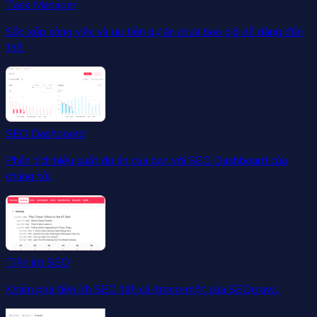
Task Manager
Sắp xếp công việc và ưu tiên dự án chưa bao giờ dễ dàng đến
thế.
SEO Dashboard
Phân tích hiệu suất dự án của bạn với SEO Dashboard của
chúng tôi.
Tiện ích SEO
Khám phá tiện ích SEO tất-cả-trong-một của SEOcrawl.