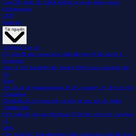
Dán URL, nhận câu trả lời. Không tài khoản, không email,
không pop-up.
MCP
Bảng giá
Tài nguyên
DEMO & Đào tạo
Đặt lịch để xem demo hoặc nhận đào tạo về SEOcrawl AI.
Roadmap
Xem lộ trình sản phẩm đầy đủ cho 2026 và các cập nhật sắp
tới.
Blog
Tin tức và tài nguyên giúp dự án SEO của bạn lên tầm cao mới.
Changelog
Cập nhật các tính năng mới, cải tiến và thay đổi sản phẩm.
Từ điển SEO
Định nghĩa rõ ràng các thuật ngữ SEO thiết yếu kèm ví dụ thực
tế.
Sách
Cẩm nang SEO toàn diện cho những chuyên gia muốn đào sâu