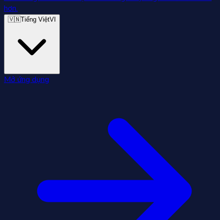
hơn.
🇻🇳
Tiếng Việt
VI
Mở ứng dụng