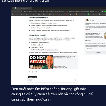
sẽ xuất hiện trong câu trả lời.
Bên dưới một tìm kiếm thông thường, giờ đây
chúng ta có tùy chọn tải tệp lên và các công cụ để
cung cấp thêm ngữ cảnh.