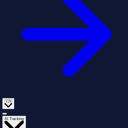
🇻🇳
AI Tracking