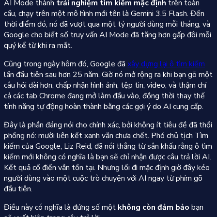
AI Mode thành
trải nghiệm tìm kiếm mặc định
trên toàn
cầu, chạy trên một mô hình mới tên là Gemini 3.5 Flash. Đến
thời điểm đó, nó đã vượt qua một tỷ người dùng mỗi tháng, và
Google cho biết số truy vấn AI Mode đã tăng hơn gấp đôi mỗi
quý kể từ khi ra mắt.
Cũng trong ngày hôm đó, Google đã
xây dựng lại ô tìm kiếm
lần đầu tiên sau hơn 25 năm. Giờ nó mở rộng ra khi bạn gõ một
câu hỏi dài hơn, chấp nhận hình ảnh, tệp tin, video, và thậm chí
cả các tab Chrome đang mở làm đầu vào, đồng thời thay thế
tính năng tự động hoàn thành bằng các gợi ý do AI cung cấp.
Đây là phần đáng nói cho chính xác, bởi không ít tiêu đề đã thổi
phồng nó: mười liên kết xanh vẫn chưa chết. Phó chủ tịch Tìm
kiếm của Google, Liz Reid, đã nói thẳng từ sân khấu rằng ô tìm
kiếm mới không có nghĩa là bạn sẽ chỉ nhận được câu trả lời AI.
Kết quả cổ điển vẫn tồn tại. Nhưng lối đi mặc định giờ đây kéo
người dùng vào một cuộc trò chuyện với AI ngay từ phím gõ
đầu tiên.
Điều này có nghĩa là đứng số một
không còn đảm bảo
bạn