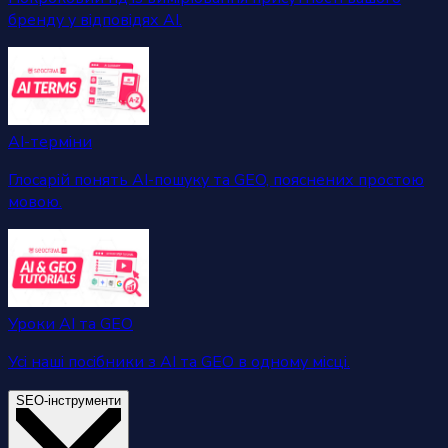
бренду у відповідях AI.
AI-терміни
Глосарій понять AI-пошуку та GEO, пояснених простою
мовою.
Уроки AI та GEO
Усі наші посібники з AI та GEO в одному місці.
SEO-інструменти