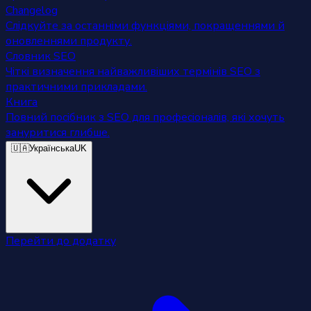
Changelog
Слідкуйте за останніми функціями, покращеннями й
оновленнями продукту.
Словник SEO
Чіткі визначення найважливіших термінів SEO з
практичними прикладами.
Книга
Повний посібник з SEO для професіоналів, які хочуть
зануритися глибше.
🇺🇦
Українська
UK
Перейти до додатку