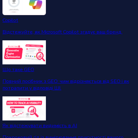
Copilot
Відстежуйте, як Microsoft Copilot згадує ваш бренд.
Що таке GEO
Повний посібник з GEO: чим відрізняється від SEO і як
потрапити у відповіді ШІ.
Як відстежувати видимість в AI
Покроковий гід із вимірювання присутності вашого