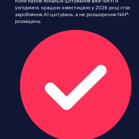
Коли базові локальні цитування вже чисті й
узгоджені, кращою інвестицією у 2026 році стає
заробляння AI-цитувань, а не розширення NAP-
розміщень.