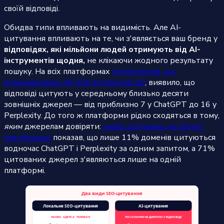
своїй відповіді.
Обидва типи впливають на видимість. Але AI-
цитування впливають на те, чи з'являється ваш бренд у
відповідях, які мільйони людей отримують від AI-
інструментів щодня,
не клікаючи жодного результату
пошуку. На всіх платформах
дослідження, що
проаналізувало 40 000 відповідей ШІ
, виявило, що
відповіді цитують у середньому близько десяти
зовнішніх джерел — від приблизно 7 у ChatGPT до 16 у
Perplexity. До того ж платформи рідко сходяться в тому,
яким
джерелам довіряти:
аналіз цитувань на різних
платформах
показав, що лише 11% доменів цитуються
водночас ChatGPT і Perplexity за одним запитом, а 71%
цитованих джерел з'являються лише на одній
платформі.