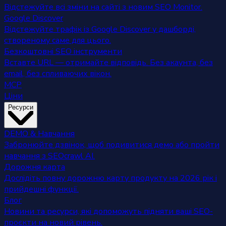
Відстежуйте всі зміни на сайті з новим SEO Monitor.
Google Discover
Відстежуйте трафік із Google Discover у дашборді,
створеному саме для цього.
Безкоштовні SEO інструменти
Вставте URL — отримайте відповідь. Без акаунта, без
email, без спливаючих вікон.
MCP
Ціни
Ресурси
DEMO & Навчання
Забронюйте дзвінок, щоб подивитися демо або пройти
навчання з SEOcrawl AI.
Дорожня карта
Дослідіть повну дорожню карту продукту на 2026 рік і
прийдешні функції.
Блог
Новини та ресурси, які допоможуть підняти ваші SEO-
проєкти на новий рівень.