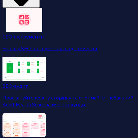
SEO-інструменти
Усі наші SEO-інструменти в одному місці.
SEO-аудит
Проскануйте кожну сторінку та отримайте глобальний
Audit Health Score за лічені секунди.