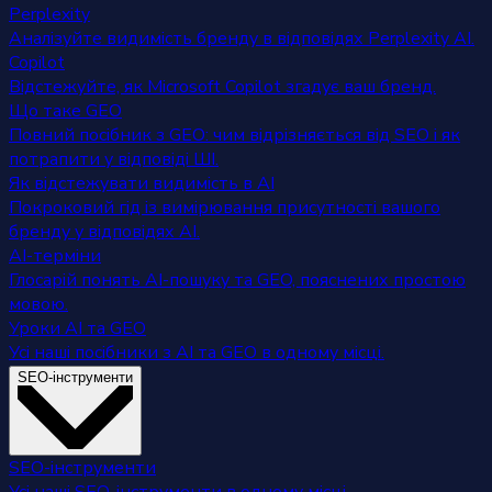
Perplexity
Аналізуйте видимість бренду в відповідях Perplexity AI.
Copilot
Відстежуйте, як Microsoft Copilot згадує ваш бренд.
Що таке GEO
Повний посібник з GEO: чим відрізняється від SEO і як
потрапити у відповіді ШІ.
Як відстежувати видимість в AI
Покроковий гід із вимірювання присутності вашого
бренду у відповідях AI.
AI-терміни
Глосарій понять AI-пошуку та GEO, пояснених простою
мовою.
Уроки AI та GEO
Усі наші посібники з AI та GEO в одному місці.
SEO-інструменти
SEO-інструменти