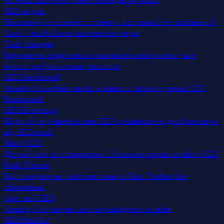
Усі наші SEO-інструменти в одному місці.
SEO-аудит
Проскануйте кожну сторінку та отримайте глобальний
Audit Health Score за лічені секунди.
Task Manager
Керування задачами та пріоритетами проєкту ще
ніколи не було таким простим.
SEO Dashboard
Аналізуйте ефективність вашого проєкту через SEO
Dashboard.
SEO Extension
Відкрийте універсальне SEO-розширення для браузера
від SEOcrawl.
Звіти SEO
Дізнайтеся, як створювати й автоматизувати звіти SEO.
Rank Tracker
Відстежуйте всі ключові слова з Rank Tracker без
обмежень.
Анотації SEO
Аналізуйте результати впроваджених змін.
SEO Monitor