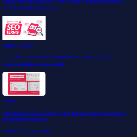
Слідкуйте за останніми функціями, покращеннями й
оновленнями продукту.
Словник SEO
Чіткі визначення найважливіших термінів SEO з
практичними прикладами.
Книга
Повний посібник з SEO для професіоналів, які хочуть
зануритися глибше.
Перейти до додатку