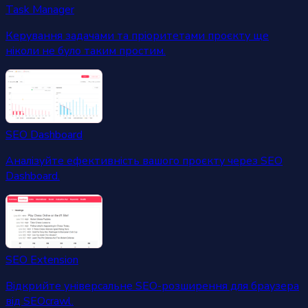
Task Manager
Керування задачами та пріоритетами проєкту ще
ніколи не було таким простим.
SEO Dashboard
Аналізуйте ефективність вашого проєкту через SEO
Dashboard.
SEO Extension
Відкрийте універсальне SEO-розширення для браузера
від SEOcrawl.