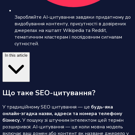
Заробляйте AI-цитування завдяки придатному до
видобування контенту, присутності в довірених
джерелах на кшталт Wikipedia та Reddit,
тематичним кластерам і послідовним сигналам
сутностей.
In this article
Що таке SEO-цитування?
У традиційному SEO цитування — це
будь-яка
онлайн-згадка назви, адреси та номера телефону
бізнесу.
У пошуку зі штучним інтелектом цей термін
розширився: AI-цитування — це коли мовна модель
включає ваш домен або контент як назване джерело у