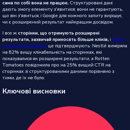
сама по собі вона не працює.
Структуровані дані
дають змогу елементу з'явитися; вони не гарантують,
що він з'явиться, і Google для кожного запиту вирішує,
чи є розширений результат найкращим досвідом.
І все ж
сторінки, що отримують розширені
результати, зазвичай приносять більше кліків,
і
власні
дослідження Google
це підтверджують: Nestlé виміряла
на 82% вищу клікабельність на сторінках, які
показувалися як розширені результати, а Rotten
Tomatoes повідомила про на 25% вищий CTR на
сторінках зі структурованими даними порівняно з
тими, де їх не було.
Ключові висновки