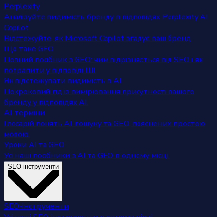
Perplexity
Аналізуйте видимість бренду в відповідях Perplexity AI.
Copilot
Відстежуйте, як Microsoft Copilot згадує ваш бренд.
Що таке GEO
Повний посібник з GEO: чим відрізняється від SEO і як
потрапити у відповіді ШІ.
Як відстежувати видимість в AI
Покроковий гід із вимірювання присутності вашого
бренду у відповідях AI.
AI-терміни
Глосарій понять AI-пошуку та GEO, пояснених простою
мовою.
Уроки AI та GEO
Усі наші посібники з AI та GEO в одному місці.
SEO-інструменти
SEO-інструменти