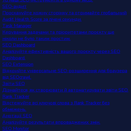
Усі наші SEO-інструменти в одному місці.
SEO-аудит
Проскануйте кожну сторінку та отримайте глобальний
Audit Health Score за лічені секунди.
Task Manager
Керування задачами та пріоритетами проєкту ще
ніколи не було таким простим.
SEO Dashboard
Аналізуйте ефективність вашого проєкту через SEO
Dashboard.
SEO Extension
Відкрийте універсальне SEO-розширення для браузера
від SEOcrawl.
Звіти SEO
Дізнайтеся, як створювати й автоматизувати звіти SEO.
Rank Tracker
Відстежуйте всі ключові слова з Rank Tracker без
обмежень.
Анотації SEO
Аналізуйте результати впроваджених змін.
SEO Monitor