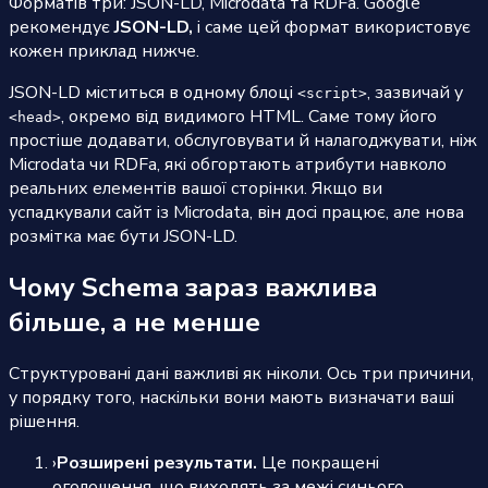
Форматів три: JSON-LD, Microdata та RDFa. Google
рекомендує
JSON-LD,
і саме цей формат використовує
кожен приклад нижче.
JSON-LD міститься в одному блоці
, зазвичай у
<script>
, окремо від видимого HTML. Саме тому його
<head>
простіше додавати, обслуговувати й налагоджувати, ніж
Microdata чи RDFa, які обгортають атрибути навколо
реальних елементів вашої сторінки. Якщо ви
успадкували сайт із Microdata, він досі працює, але нова
розмітка має бути JSON-LD.
Чому Schema зараз важлива
більше, а не менше
Структуровані дані важливі як ніколи. Ось три причини,
у порядку того, наскільки вони мають визначати ваші
рішення.
›
Розширені результати.
Це покращені
оголошення, що виходять за межі синього