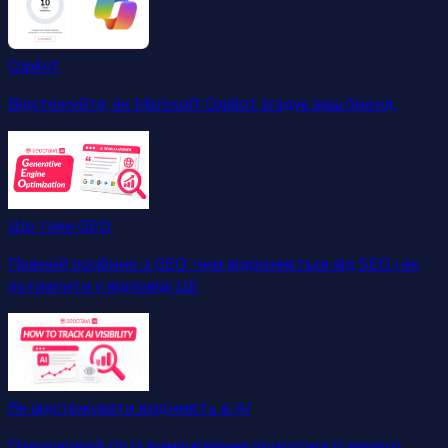
Copilot
Відстежуйте, як Microsoft Copilot згадує ваш бренд.
Що таке GEO
Повний посібник з GEO: чим відрізняється від SEO і як
потрапити у відповіді ШІ.
Як відстежувати видимість в AI
Покроковий гід із вимірювання присутності вашого