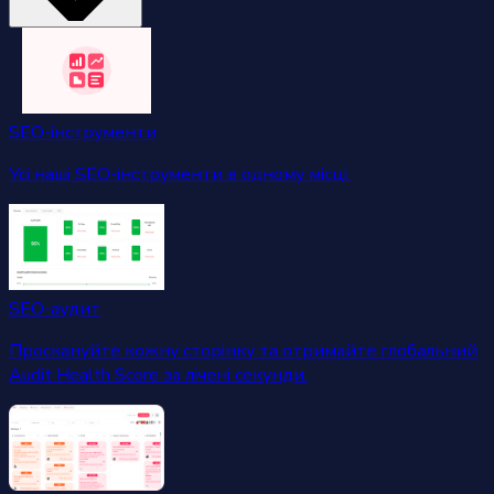
SEO-інструменти
Усі наші SEO-інструменти в одному місці.
SEO-аудит
Проскануйте кожну сторінку та отримайте глобальний
Audit Health Score за лічені секунди.