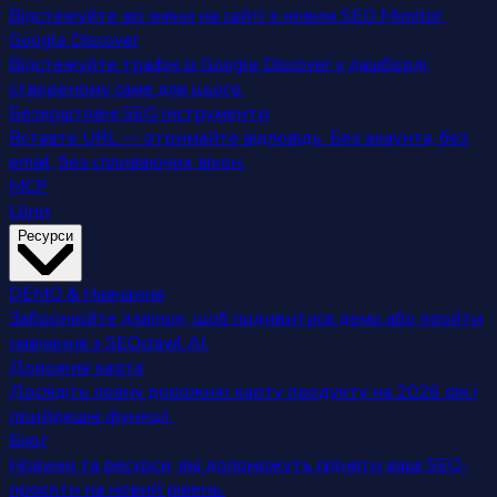
Відстежуйте всі зміни на сайті з новим SEO Monitor.
Google Discover
Відстежуйте трафік із Google Discover у дашборді,
створеному саме для цього.
Безкоштовні SEO інструменти
Вставте URL — отримайте відповідь. Без акаунта, без
email, без спливаючих вікон.
MCP
Ціни
Ресурси
DEMO & Навчання
Забронюйте дзвінок, щоб подивитися демо або пройти
навчання з SEOcrawl AI.
Дорожня карта
Дослідіть повну дорожню карту продукту на 2026 рік і
прийдешні функції.
Блог
Новини та ресурси, які допоможуть підняти ваші SEO-
проєкти на новий рівень.