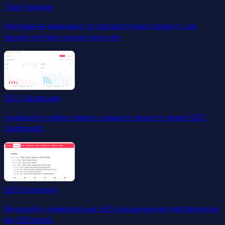
Task Manager
Керування задачами та пріоритетами проєкту ще
ніколи не було таким простим.
SEO Dashboard
Аналізуйте ефективність вашого проєкту через SEO
Dashboard.
SEO Extension
Відкрийте універсальне SEO-розширення для браузера
від SEOcrawl.