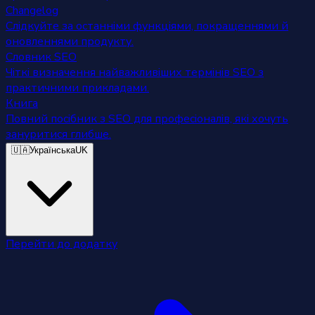
Changelog
Слідкуйте за останніми функціями, покращеннями й
оновленнями продукту.
Словник SEO
Чіткі визначення найважливіших термінів SEO з
практичними прикладами.
Книга
Повний посібник з SEO для професіоналів, які хочуть
зануритися глибше.
🇺🇦
Українська
UK
Перейти до додатку