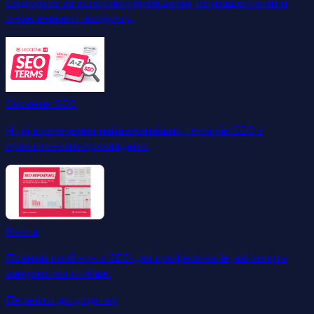
Слідкуйте за останніми функціями, покращеннями й
оновленнями продукту.
Словник SEO
Чіткі визначення найважливіших термінів SEO з
практичними прикладами.
Книга
Повний посібник з SEO для професіоналів, які хочуть
зануритися глибше.
Перейти до додатку