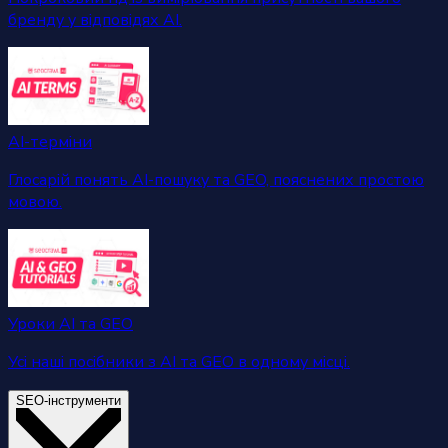
бренду у відповідях AI.
AI-терміни
Глосарій понять AI-пошуку та GEO, пояснених простою
мовою.
Уроки AI та GEO
Усі наші посібники з AI та GEO в одному місці.
SEO-інструменти