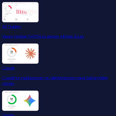
AI Tracker
Yapay zekânın SEO'nuza gerçek etkisini ölçün.
Claude
Claude'un markanızdan ve rakiplerinizden nasıl bahsettiğini
izleyin.
Gemini