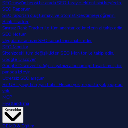
SEOcrawl'ın hepsi bir arada SEO tarayıcı eklentisini keşfedin.
SEO Raporları
SEO raporları oluşturmayı ve otomatikleştirmeyi öğrenin.
Rank Tracker
Sınırsız Rank Tracker ile tüm anahtar kelimelerinizi takip edin.
SEO Notları
Uygulamalarınızın SEO sonuçlarını analiz edin.
SEO Monitor
Sitenizdeki tüm değişiklikleri SEO Monitor ile takip edin.
Google Discover
Google Discover trafiğinizi yalnızca bunun için tasarlanmış bir
panoda izleyin.
Ücretsiz SEO araçları
Bir URL yapıştırın, yanıt alın. Hesap yok, e-posta yok, pop-up
yok.
MCP
Fiyatlandırma
Kaynaklar
DEMO & Eğitim