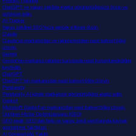
Prompt Tracking
ChatGPT ve yapay zekâda marka görünürlüğünüzü ölçün ve
optimize edin.
AI Tracker
Yapay zekânın SEO'nuza gerçek etkisini ölçün.
Claude
Claude'un markanızdan ve rakiplerinizden nasıl bahsettiğini
izleyin.
Gemini
Gemini'nin markanızı rakipler karşısında nasıl konumlandırdığını
keşfedin.
ChatGPT
ChatGPT'nin markanızdan nasıl bahsettiğini izleyin.
Perplexity
Perplexity AI içinde markanızın görünürlüğünü analiz edin.
Copilot
Microsoft Copilot'un markanızdan nasıl bahsettiğini izleyin.
Üretken Motor Optimizasyonu (GEO)
GEO nedir, SEO'dan farkı ve yapay zekâ yanıtlarında kaynak
gösterilme taktikleri.
AI Görünürlüğü Takibi