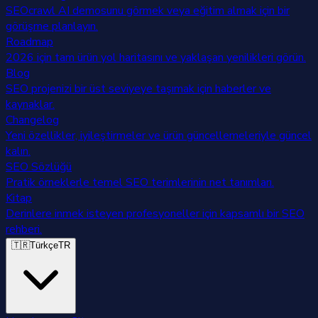
SEOcrawl AI demosunu görmek veya eğitim almak için bir
görüşme planlayın.
Roadmap
2026 için tam ürün yol haritasını ve yaklaşan yenilikleri görün.
Blog
SEO projenizi bir üst seviyeye taşımak için haberler ve
kaynaklar.
Changelog
Yeni özellikler, iyileştirmeler ve ürün güncellemeleriyle güncel
kalın.
SEO Sözlüğü
Pratik örneklerle temel SEO terimlerinin net tanımları.
Kitap
Derinlere inmek isteyen profesyoneller için kapsamlı bir SEO
rehberi.
🇹🇷
Türkçe
TR