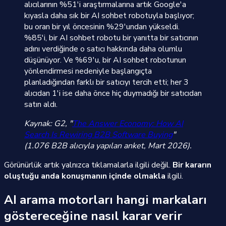
alıcılarının %51'i araştırmalarına artık Google'a
kıyasla daha sık bir AI sohbet robotuyla başlıyor;
bu oran bir yıl öncesinin %29'undan yükseldi.
%85'i, bir AI sohbet robotu bir yanıtta bir satıcının
adını verdiğinde o satıcı hakkında daha olumlu
düşünüyor. Ve %69'u, bir AI sohbet robotunun
yönlendirmesi nedeniyle başlangıçta
planladığından farklı bir satıcıyı tercih etti; her 3
alıcıdan 1'i ise daha önce hiç duymadığı bir satıcıdan
satın aldı.
Kaynak: G2, "
The Answer Economy: How AI
Search Is Rewiring B2B Software Buying
"
(1.076 B2B alıcıyla yapılan anket, Mart 2026).
Görünürlük artık yalnızca tıklamalarla ilgili değil.
Bir kararın
oluştuğu anda konuşmanın içinde olmakla
ilgili.
AI arama motorları hangi markaları
göstereceğine nasıl karar verir