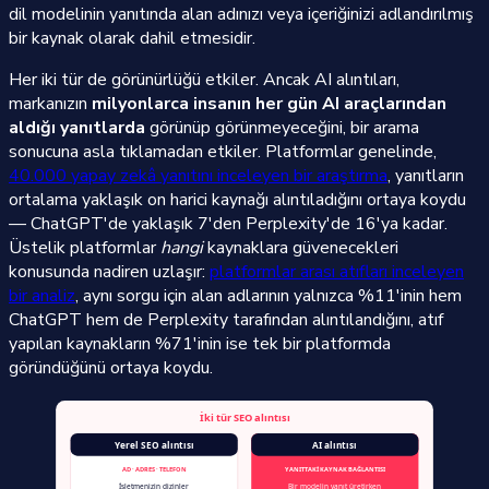
dil modelinin yanıtında alan adınızı veya içeriğinizi adlandırılmış
bir kaynak olarak dahil etmesidir.
Her iki tür de görünürlüğü etkiler. Ancak AI alıntıları,
markanızın
milyonlarca insanın her gün AI araçlarından
aldığı yanıtlarda
görünüp görünmeyeceğini, bir arama
sonucuna asla tıklamadan etkiler. Platformlar genelinde,
40.000 yapay zekâ yanıtını inceleyen bir araştırma
, yanıtların
ortalama yaklaşık on harici kaynağı alıntıladığını ortaya koydu
— ChatGPT'de yaklaşık 7'den Perplexity'de 16'ya kadar.
Üstelik platformlar
hangi
kaynaklara güvenecekleri
konusunda nadiren uzlaşır:
platformlar arası atıfları inceleyen
bir analiz
, aynı sorgu için alan adlarının yalnızca %11'inin hem
ChatGPT hem de Perplexity tarafından alıntılandığını, atıf
yapılan kaynakların %71'inin ise tek bir platformda
göründüğünü ortaya koydu.