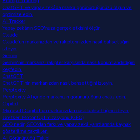
Prompt Tracking
ChatGPT ve yapay zekâda marka görünürlüğünüzü ölçün ve
optimize edin.
AI Tracker
Yapay zekânın SEO'nuza gerçek etkisini ölçün.
Claude
Claude'un markanızdan ve rakiplerinizden nasıl bahsettiğini
izleyin.
Gemini
Gemini'nin markanızı rakipler karşısında nasıl konumlandırdığını
keşfedin.
ChatGPT
ChatGPT'nin markanızdan nasıl bahsettiğini izleyin.
Perplexity
Perplexity AI içinde markanızın görünürlüğünü analiz edin.
Copilot
Microsoft Copilot'un markanızdan nasıl bahsettiğini izleyin.
Üretken Motor Optimizasyonu (GEO)
GEO nedir, SEO'dan farkı ve yapay zekâ yanıtlarında kaynak
gösterilme taktikleri.
AI Görünürlüğü Takibi