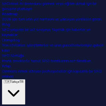
SEOcrawl AI demosunu görmek veya eğitim almak için bir
görüşme planlayın.
Roadmap
2026 için tam ürün yol haritasını ve yaklaşan yenilikleri görün.
Blog
SEO projenizi bir üst seviyeye taşımak için haberler ve
kaynaklar.
Changelog
Yeni özellikler, iyileştirmeler ve ürün güncellemeleriyle güncel
kalın.
SEO Sözlüğü
Pratik örneklerle temel SEO terimlerinin net tanımları.
Kitap
Derinlere inmek isteyen profesyoneller için kapsamlı bir SEO
rehberi.
🇹🇷
Türkçe
TR