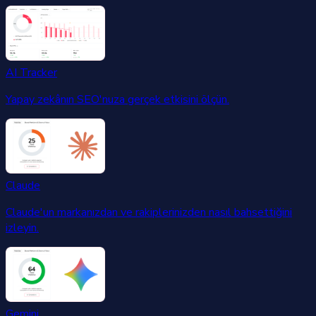
AI Tracker
Yapay zekânın SEO'nuza gerçek etkisini ölçün.
Claude
Claude'un markanızdan ve rakiplerinizden nasıl bahsettiğini
izleyin.
Gemini