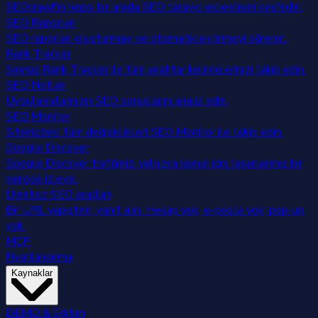
SEOcrawl'ın hepsi bir arada SEO tarayıcı eklentisini keşfedin.
SEO Raporları
SEO raporları oluşturmayı ve otomatikleştirmeyi öğrenin.
Rank Tracker
Sınırsız Rank Tracker ile tüm anahtar kelimelerinizi takip edin.
SEO Notları
Uygulamalarınızın SEO sonuçlarını analiz edin.
SEO Monitor
Sitenizdeki tüm değişiklikleri SEO Monitor ile takip edin.
Google Discover
Google Discover trafiğinizi yalnızca bunun için tasarlanmış bir
panoda izleyin.
Ücretsiz SEO araçları
Bir URL yapıştırın, yanıt alın. Hesap yok, e-posta yok, pop-up
yok.
MCP
Fiyatlandırma
Kaynaklar
DEMO & Eğitim