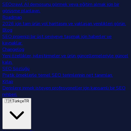
SEOcrawl AI demosunu görmek veya eğitim almak için bir
görüşme planlayın.
Roadmap
2026 için tam ürün yol haritasını ve yaklaşan yenilikleri görün.
Blog
SEO projenizi bir üst seviyeye taşımak için haberler ve
kaynaklar.
Changelog
Yeni özellikler, iyileştirmeler ve ürün güncellemeleriyle güncel
kalın.
SEO Sözlüğü
Pratik örneklerle temel SEO terimlerinin net tanımları.
Kitap
Derinlere inmek isteyen profesyoneller için kapsamlı bir SEO
rehberi.
🇹🇷
Türkçe
TR