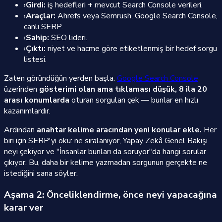
›
Girdi:
iş hedefleri + mevcut Search Console verileri.
›
Araçlar:
Ahrefs veya Semrush, Google Search Console,
canlı SERP.
›
Sahip:
SEO lideri.
›
Çıktı:
niyet ve hacme göre etiketlenmiş bir hedef sorgu
listesi.
Zaten göründüğün yerden başla.
Google Search Console
üzerinden
gösterimi olan ama tıklaması düşük, 8 ila 20
arası konumlarda
oturan sorguları çek — bunlar en hızlı
kazanımlardır.
Ardından
anahtar kelime aracından yeni konular ekle.
Her
biri için SERP'yi oku: ne sıralanıyor, Yapay Zekâ Genel Bakışı
neyi çekiyor ve "İnsanlar bunları da soruyor"da hangi sorular
çıkıyor. Bu, daha bir kelime yazmadan sorgunun gerçekte ne
istediğini sana söyler.
Aşama 2: Önceliklendirme, önce neyi yapacağına
karar ver