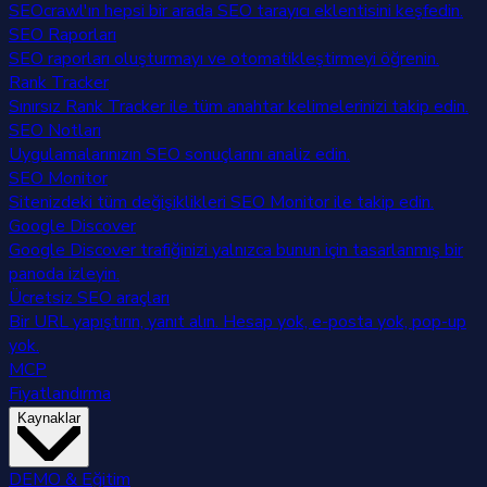
SEOcrawl'ın hepsi bir arada SEO tarayıcı eklentisini keşfedin.
SEO Raporları
SEO raporları oluşturmayı ve otomatikleştirmeyi öğrenin.
Rank Tracker
Sınırsız Rank Tracker ile tüm anahtar kelimelerinizi takip edin.
SEO Notları
Uygulamalarınızın SEO sonuçlarını analiz edin.
SEO Monitor
Sitenizdeki tüm değişiklikleri SEO Monitor ile takip edin.
Google Discover
Google Discover trafiğinizi yalnızca bunun için tasarlanmış bir
panoda izleyin.
Ücretsiz SEO araçları
Bir URL yapıştırın, yanıt alın. Hesap yok, e-posta yok, pop-up
yok.
MCP
Fiyatlandırma
Kaynaklar
DEMO & Eğitim