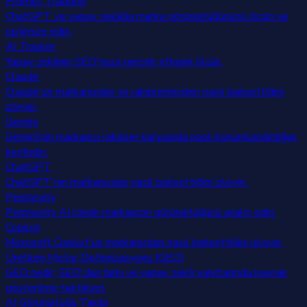
Prompt Tracking
ChatGPT ve yapay zekâda marka görünürlüğünüzü ölçün ve
optimize edin.
AI Tracker
Yapay zekânın SEO'nuza gerçek etkisini ölçün.
Claude
Claude'un markanızdan ve rakiplerinizden nasıl bahsettiğini
izleyin.
Gemini
Gemini'nin markanızı rakipler karşısında nasıl konumlandırdığını
keşfedin.
ChatGPT
ChatGPT'nin markanızdan nasıl bahsettiğini izleyin.
Perplexity
Perplexity AI içinde markanızın görünürlüğünü analiz edin.
Copilot
Microsoft Copilot'un markanızdan nasıl bahsettiğini izleyin.
Üretken Motor Optimizasyonu (GEO)
GEO nedir, SEO'dan farkı ve yapay zekâ yanıtlarında kaynak
gösterilme taktikleri.
AI Görünürlüğü Takibi