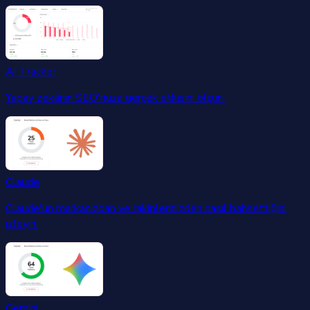
AI Tracker
Yapay zekânın SEO'nuza gerçek etkisini ölçün.
Claude
Claude'un markanızdan ve rakiplerinizden nasıl bahsettiğini
izleyin.
Gemini