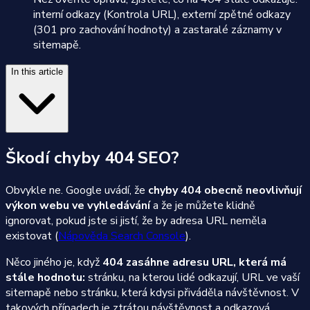
interní odkazy (Kontrola URL), externí zpětné odkazy
(301 pro zachování hodnoty) a zastaralé záznamy v
sitemapě.
In this article
Škodí chyby 404 SEO?
Obvykle ne. Google uvádí, že
chyby 404 obecně neovlivňují
výkon webu ve vyhledávání
a že je můžete klidně
ignorovat, pokud jste si jistí, že by adresa URL neměla
existovat (
Nápověda Search Console
).
Něco jiného je, když
404 zasáhne adresu URL, která má
stále hodnotu:
stránku, na kterou lidé odkazují, URL ve vaší
sitemapě nebo stránku, která kdysi přiváděla návštěvnost. V
takových případech je ztrátou návštěvnost a odkazová