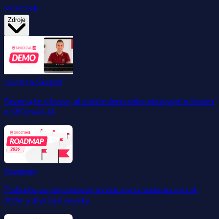
MCP
Ceník
Zdroje
DEMO & Školení
Rezervujte si hovor, ať uvidíte demo nebo absolvujete školení
o SEOcrawl AI.
Roadmap
Podívejte se na kompletní produktovou roadmapu na rok
2026 a chystané novinky.