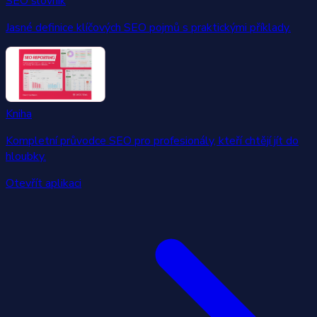
SEO slovník
Jasné definice klíčových SEO pojmů s praktickými příklady.
Kniha
Kompletní průvodce SEO pro profesionály, kteří chtějí jít do
hloubky.
Otevřít aplikaci