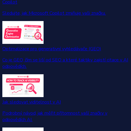
Copilot
Sledujte, jak Microsoft Copilot zmiňuje vaši značku.
Optimalizace pro generativní vyhledávače (GEO)
Co je GEO, čím se liší od SEO a které taktiky zajistí citace v AI
odpovědích.
Jak sledovat viditelnost v AI
Podrobný návod, jak měřit přítomnost vaší značky v
odpovědích AI.