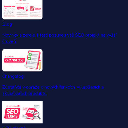
Blog
Novinky a zdroje, které posunou váš SEO projekt na vyšší
úroveň.
Changelog
Zůstaňte v obraze o nových funkcích, vylepšeních a
aktualizacích produktu.