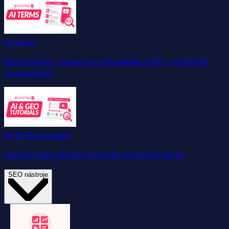
AI pojmy
Glosář pojmů z oblasti AI vyhledávání a GEO, vysvětlený
srozumitelně.
AI & GEO tutoriály
Všechny naše návody k AI a GEO na jednom místě.
SEO nástroje