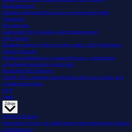
Sledování pozic
Sledujte všechna klíčová slova s neomezeným Rank
Trackerem.
SEO anotace
Analyzujte SEO výsledky vašich implementací.
SEO Monitor
Sledujte všechny změny na svém webu s SEO Monitorem.
Google Discover
Sledujte návštěvnost z Google Discover v dashboardu
vytvořeném přesně pro tento účel.
Bezplatné SEO nástroje
Vložte URL a získejte odpověď. Bez účtu, bez e-mailu, bez
vyskakovacích oken.
MCP
Ceník
Zdroje
DEMO & Školení
Rezervujte si hovor, ať uvidíte demo nebo absolvujete školení
o SEOcrawl AI.