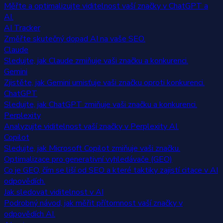
Měřte a optimalizujte viditelnost vaší značky v ChatGPT a
AI.
AI Tracker
Změřte skutečný dopad AI na vaše SEO.
Claude
Sledujte, jak Claude zmiňuje vaši značku a konkurenci.
Gemini
Zjistěte, jak Gemini umisťuje vaši značku oproti konkurenci.
ChatGPT
Sledujte, jak ChatGPT zmiňuje vaši značku a konkurenci.
Perplexity
Analyzujte viditelnost vaší značky v Perplexity AI.
Copilot
Sledujte, jak Microsoft Copilot zmiňuje vaši značku.
Optimalizace pro generativní vyhledávače (GEO)
Co je GEO, čím se liší od SEO a které taktiky zajistí citace v AI
odpovědích.
Jak sledovat viditelnost v AI
Podrobný návod, jak měřit přítomnost vaší značky v
odpovědích AI.