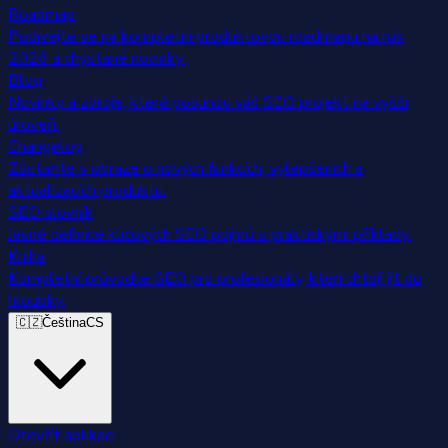
Roadmap
Podívejte se na kompletní produktovou roadmapu na rok
2026 a chystané novinky.
Blog
Novinky a zdroje, které posunou váš SEO projekt na vyšší
úroveň.
Changelog
Zůstaňte v obraze o nových funkcích, vylepšeních a
aktualizacích produktu.
SEO slovník
Jasné definice klíčových SEO pojmů s praktickými příklady.
Kniha
Kompletní průvodce SEO pro profesionály, kteří chtějí jít do
hloubky.
🇨🇿
Čeština
CS
Otevřít aplikaci