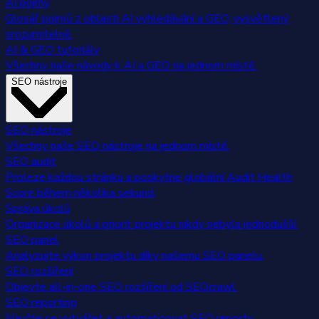
AI pojmy
Glosář pojmů z oblasti AI vyhledávání a GEO, vysvětlený
srozumitelně.
AI & GEO tutoriály
Všechny naše návody k AI a GEO na jednom místě.
SEO nástroje
SEO nástroje
Všechny naše SEO nástroje na jednom místě.
SEO audit
Proleze každou stránku a poskytne globální Audit Health
Score během několika sekund.
Správa úkolů
Organizace úkolů a priorit projektu nikdy nebyla jednodušší.
SEO panel
Analyzujte výkon projektu díky našemu SEO panelu.
SEO rozšíření
Objevte all-in-one SEO rozšíření od SEOcrawl.
SEO reporting
Naučte se vytvářet a automatizovat SEO reporty.