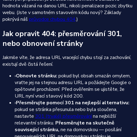
hodnota vázaná na danou URL, nikoli penalizace pozic zbytku
webu. (Jste v samotném stavovém kódu nový? Základy
pokrývá náš
průvodce chybou 404
.)
Jak opravit 404: přesměrování 301,
nebo obnovení stránky
Jakmile víte, že adresa URL vracející chybu stojí za zachování,
existují dvě čistá řešení.
›
Obnovte stránku:
pokud byl obsah smazán omylem,
vraťte jej na stejnou adresu URL a požádejte Google o
opětovné procházení. Před ověřením se ujistěte, že
URL nyní vrací stavový kód 200.
›
Přesměrujte pomocí 301 na nejlepší alternativu:
pokud se stránka přesunula nebo byla sloučena,
nastavte
301 (trvalé) přesměrování
na nejbližší
relevantní stránku.
Přesměrujte na skutečně
související stránku,
ne na domovskou — posílání
nesouvisejících URL na domovskou stránku je