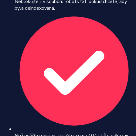
Neblokujte ji v souboru robots.txt, pokud chcete, aby
byla deindexovaná.
Než ověříte opravu, zjistěte, co na 404 stále odkazuje: