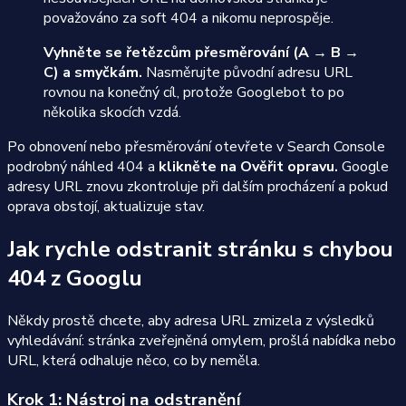
považováno za soft 404 a nikomu neprospěje.
Vyhněte se řetězcům přesměrování (A → B →
C) a smyčkám.
Nasměrujte původní adresu URL
rovnou na konečný cíl, protože Googlebot to po
několika skocích vzdá.
Po obnovení nebo přesměrování otevřete v Search Console
podrobný náhled 404 a
klikněte na Ověřit opravu.
Google
adresy URL znovu zkontroluje při dalším procházení a pokud
oprava obstojí, aktualizuje stav.
Jak rychle odstranit stránku s chybou
404 z Googlu
Někdy prostě chcete, aby adresa URL zmizela z výsledků
vyhledávání: stránka zveřejněná omylem, prošlá nabídka nebo
URL, která odhaluje něco, co by neměla.
Krok 1: Nástroj na odstranění