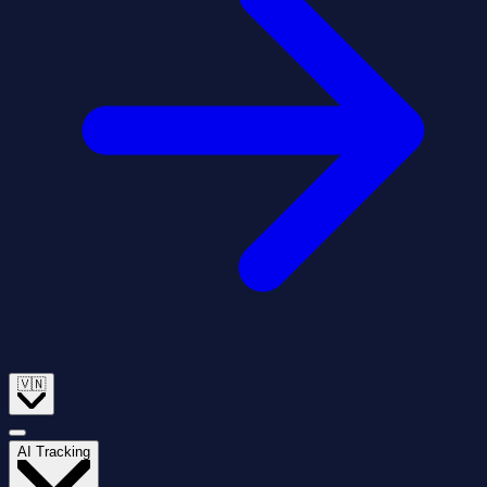
🇻🇳
AI Tracking