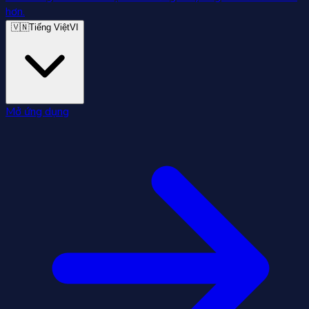
hơn.
🇻🇳
Tiếng Việt
VI
Mở ứng dụng