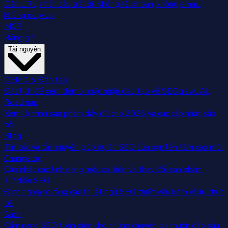
Dán URL, nhận câu trả lời. Không tài khoản, không email,
không pop-up.
MCP
Bảng giá
Tài nguyên
DEMO & Đào tạo
Đặt lịch để xem demo hoặc nhận đào tạo về SEOcrawl AI.
Roadmap
Xem lộ trình sản phẩm đầy đủ cho 2026 và các cập nhật sắp
tới.
Blog
Tin tức và tài nguyên giúp dự án SEO của bạn lên tầm cao mới.
Changelog
Cập nhật các tính năng mới, cải tiến và thay đổi sản phẩm.
Từ điển SEO
Định nghĩa rõ ràng các thuật ngữ SEO thiết yếu kèm ví dụ thực
tế.
Sách
Cẩm nang SEO toàn diện cho những chuyên gia muốn đào sâu