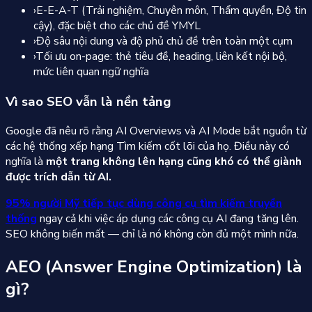
›
E-E-A-T (Trải nghiệm, Chuyên môn, Thẩm quyền, Độ tin
cậy), đặc biệt cho các chủ đề YMYL
›
Độ sâu nội dung và độ phủ chủ đề trên toàn một cụm
›
Tối ưu on-page: thẻ tiêu đề, heading, liên kết nội bộ,
mức liên quan ngữ nghĩa
Vì sao SEO vẫn là nền tảng
Google đã nêu rõ rằng AI Overviews và AI Mode bắt nguồn từ
các hệ thống xếp hạng Tìm kiếm cốt lõi của họ. Điều này có
nghĩa là
một trang không lên hạng cũng khó có thể giành
được trích dẫn từ AI.
95% người Mỹ tiếp tục dùng công cụ tìm kiếm truyền
thống
ngay cả khi việc áp dụng các công cụ AI đang tăng lên.
SEO không biến mất — chỉ là nó không còn đủ một mình nữa.
AEO (Answer Engine Optimization) là
gì?