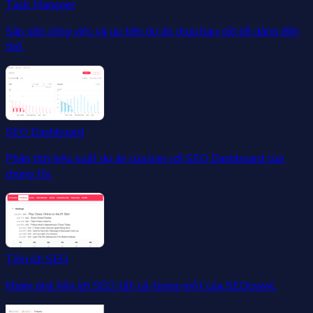
Task Manager
Sắp xếp công việc và ưu tiên dự án chưa bao giờ dễ dàng đến
thế.
SEO Dashboard
Phân tích hiệu suất dự án của bạn với SEO Dashboard của
chúng tôi.
Tiện ích SEO
Khám phá tiện ích SEO tất-cả-trong-một của SEOcrawl.