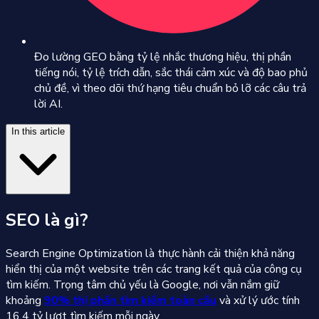
Đo lường GEO bằng tỷ lệ nhắc thương hiệu, thị phần
tiếng nói, tỷ lệ trích dẫn, sắc thái cảm xúc và độ bao phủ
chủ đề, vì theo dõi thứ hạng tiêu chuẩn bỏ lỡ các câu trả
lời AI.
In this article
SEO là gì?
Search Engine Optimization là thực hành cải thiện khả năng
hiển thị của một website trên các trang kết quả của công cụ
tìm kiếm. Trọng tâm chủ yếu là Google, nơi vẫn nắm giữ
khoảng
90% thị phần tìm kiếm toàn cầu
và xử lý ước tính
16,4 tỷ lượt tìm kiếm mỗi ngày.