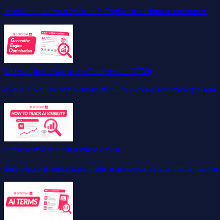
Monitorize como o Microsoft Copilot menciona a sua marca.
Otimização de Motores Generativos (GEO)
O que é o GEO, como difere do SEO e como ser citado pela IA.
Como rastrear a visibilidade em IA
Guia passo a passo para medir a presença da sua marca nas res