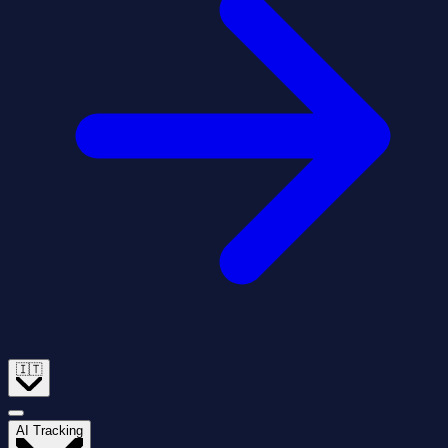
🇮🇹
AI Tracking