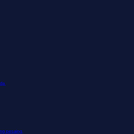
da.
g pesaing.