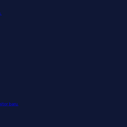
.
tor baru.