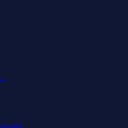
da.
g pesaing.