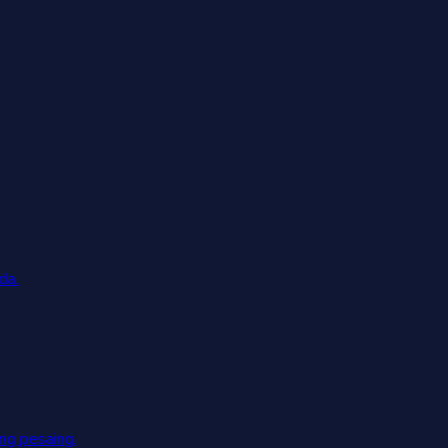
da.
g pesaing.