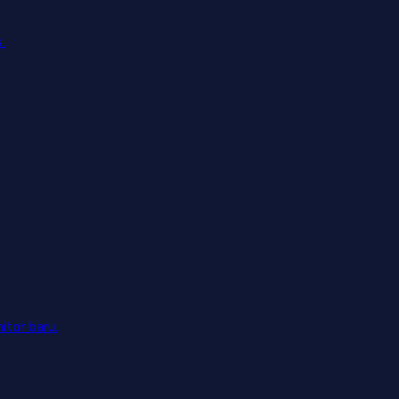
.
tor baru.