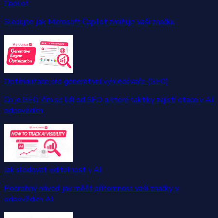
Copilot
Sledujte, jak Microsoft Copilot zmiňuje vaši značku.
Optimalizace pro generativní vyhledávače (GEO)
Co je GEO, čím se liší od SEO a které taktiky zajistí citace v AI
odpovědích.
Jak sledovat viditelnost v AI
Podrobný návod, jak měřit přítomnost vaší značky v
odpovědích AI.