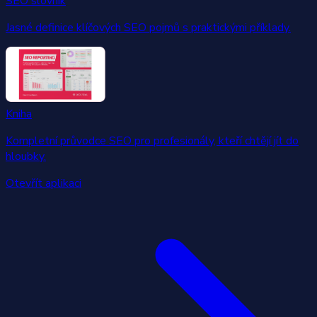
SEO slovník
Jasné definice klíčových SEO pojmů s praktickými příklady.
Kniha
Kompletní průvodce SEO pro profesionály, kteří chtějí jít do
hloubky.
Otevřít aplikaci