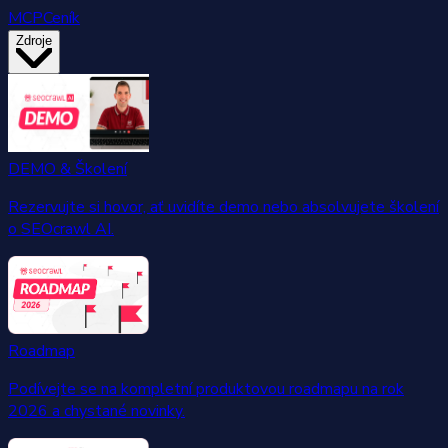
MCP
Ceník
Zdroje
DEMO & Školení
Rezervujte si hovor, ať uvidíte demo nebo absolvujete školení
o SEOcrawl AI.
Roadmap
Podívejte se na kompletní produktovou roadmapu na rok
2026 a chystané novinky.