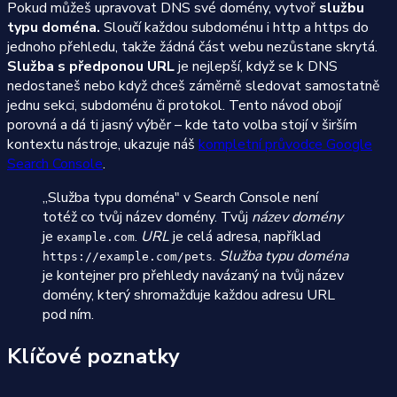
Pokud můžeš upravovat DNS své domény, vytvoř
službu
typu doména.
Sloučí každou subdoménu i http a https do
jednoho přehledu, takže žádná část webu nezůstane skrytá.
Služba s předponou URL
je nejlepší, když se k DNS
nedostaneš nebo když chceš záměrně sledovat samostatně
jednu sekci, subdoménu či protokol. Tento návod obojí
porovná a dá ti jasný výběr – kde tato volba stojí v širším
kontextu nástroje, ukazuje náš
kompletní průvodce Google
Search Console
.
„Služba typu doména" v Search Console není
totéž co tvůj název domény. Tvůj
název domény
je
.
URL
je celá adresa, například
example.com
.
Služba typu doména
https://example.com/pets
je kontejner pro přehledy navázaný na tvůj název
domény, který shromažďuje každou adresu URL
pod ním.
Klíčové poznatky