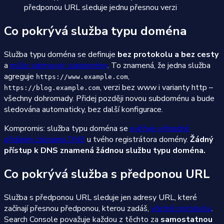
předponou URL sleduje jednu přesnou verzi
Co pokrývá služba typu doména
Služba typu doména se definuje
bez protokolu a bez cesty
a
může zahrnovat subdomény
. To znamená, že jedna služba
agreguje
,
https://www.example.com
, verzi bez www i varianty http –
https://blog.example.com
všechny dohromady. Přidej později novou subdoménu a bude
sledována automaticky, bez další konfigurace.
Kompromis: služba typu doména se
ověřuje výhradně
přidáním záznamu DNS
u tvého registrátora domény.
Žádný
přístup k DNS znamená žádnou službu typu doména.
Co pokrývá služba s předponou URL
Služba s předponou URL sleduje jen adresy URL, které
začínají přesnou předponou, kterou zadáš,
včetně protokolu
.
Search Console považuje každou z těchto za
samostatnou