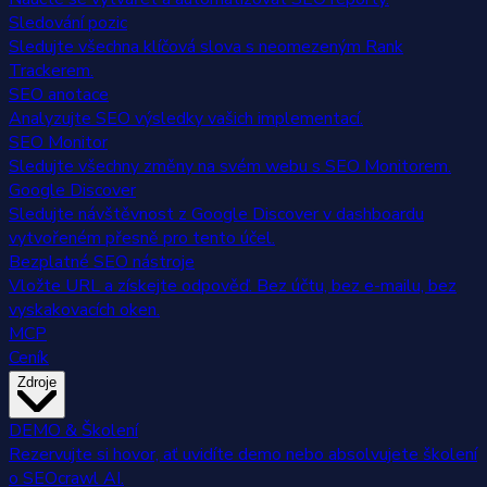
Sledování pozic
Sledujte všechna klíčová slova s neomezeným Rank
Trackerem.
SEO anotace
Analyzujte SEO výsledky vašich implementací.
SEO Monitor
Sledujte všechny změny na svém webu s SEO Monitorem.
Google Discover
Sledujte návštěvnost z Google Discover v dashboardu
vytvořeném přesně pro tento účel.
Bezplatné SEO nástroje
Vložte URL a získejte odpověď. Bez účtu, bez e-mailu, bez
vyskakovacích oken.
MCP
Ceník
Zdroje
DEMO & Školení
Rezervujte si hovor, ať uvidíte demo nebo absolvujete školení
o SEOcrawl AI.