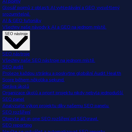
AI pojmy
Glosář pojmů z oblasti AI vyhledávání a GEO, vysvětlený
srozumitelně.
AI & GEO tutoriály
Všechny naše návody k AI a GEO na jednom místě.
SEO nástroje
SEO nástroje
Všechny naše SEO nástroje na jednom místě.
SEO audit
Proleze každou stránku a poskytne globální Audit Health
Score během několika sekund.
Správa úkolů
Organizace úkolů a priorit projektu nikdy nebyla jednodušší.
SEO panel
Analyzujte výkon projektu díky našemu SEO panelu.
SEO rozšíření
Objevte all-in-one SEO rozšíření od SEOcrawl.
SEO reporting
Naučte se vytvářet a automatizovat SEO reporty.