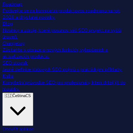
Roadmap
Podívejte se na kompletní produktovou roadmapu na rok
2026 a chystané novinky.
Blog
Novinky a zdroje, které posunou váš SEO projekt na vyšší
úroveň.
Changelog
Zůstaňte v obraze o nových funkcích, vylepšeních a
aktualizacích produktu.
SEO slovník
Jasné definice klíčových SEO pojmů s praktickými příklady.
Kniha
Kompletní průvodce SEO pro profesionály, kteří chtějí jít do
hloubky.
🇨🇿
Čeština
CS
Otevřít aplikaci