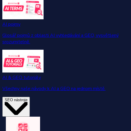
AI pojmy
Glosář pojmů z oblasti AI vyhledávání a GEO, vysvětlený
srozumitelně.
AI & GEO tutoriály
Všechny naše návody k AI a GEO na jednom místě.
SEO nástroje