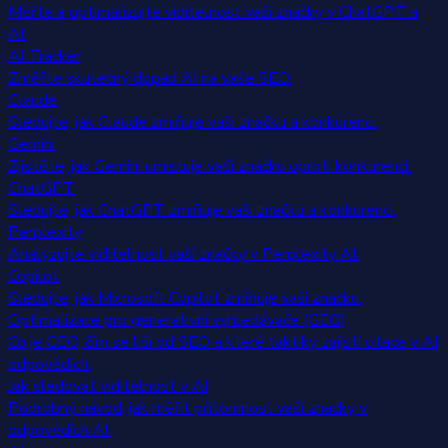
Měřte a optimalizujte viditelnost vaší značky v ChatGPT a
AI.
AI Tracker
Změřte skutečný dopad AI na vaše SEO.
Claude
Sledujte, jak Claude zmiňuje vaši značku a konkurenci.
Gemini
Zjistěte, jak Gemini umisťuje vaši značku oproti konkurenci.
ChatGPT
Sledujte, jak ChatGPT zmiňuje vaši značku a konkurenci.
Perplexity
Analyzujte viditelnost vaší značky v Perplexity AI.
Copilot
Sledujte, jak Microsoft Copilot zmiňuje vaši značku.
Optimalizace pro generativní vyhledávače (GEO)
Co je GEO, čím se liší od SEO a které taktiky zajistí citace v AI
odpovědích.
Jak sledovat viditelnost v AI
Podrobný návod, jak měřit přítomnost vaší značky v
odpovědích AI.