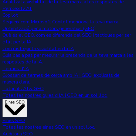
Analitza la visibilitat de la teva marca a les respostes de
Perplexity AI.
Copilot
Segueix com Microsoft Copilot menciona la teva marca.
Optimització per a motors generatius (GEO)
Què és el GEO, com es diferencia del SEO i tàctiques per ser
citat per la IA.
Com rastrejar la visibilitat en la IA
Guia pas a pas per mesurar la presència de la teva marca a les
respostes de la IA.
Termes d'IA
Glossari de termes de cerca amb IA i GEO, explicats de
manera clara.
Tutorials AI & GEO
Totes les nostres guies d'IA i GEO en un sol lloc.
Eines SEO
Eines SEO
Totes les nostres eines SEO en un sol lloc.
Auditoria SEO