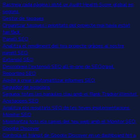
Rastreja cada pàgina i obté un Audit Health Score global en
segons.
Gestor de tasques
Organitzar tasques i prioritats del projecte mai havia estat
tan fàcil.
Panell SEO
Analitza el rendiment del teu projecte gràcies al nostre
panell SEO.
Extensió SEO
Descobreix l'extensió SEO all-in-one de SEOcrawl.
Reporting SEO
Aprèn a crear i automatitzar informes SEO.
Seguidor de posicions
Segueix totes les paraules clau amb el Rank Tracker il·limitat.
Anotacions SEO
Analitza els resultats SEO de les teves implementacions.
Monitor SEO
Monitoritza tots els canvis del teu web amb el Monitor SEO.
Google Discover
Controla el trànsit de Google Discover en un dashboard fet a