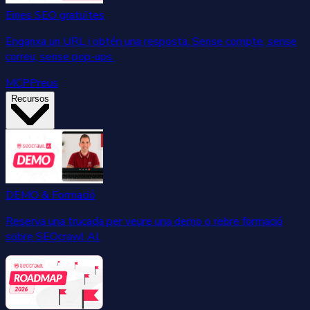
Eines SEO gratuïtes
Enganxa un URL i obtén una resposta. Sense compte, sense
correu, sense pop-ups.
MCP
Preus
Recursos
DEMO & Formació
Reserva una trucada per veure una demo o rebre formació
sobre SEOcrawl AI.