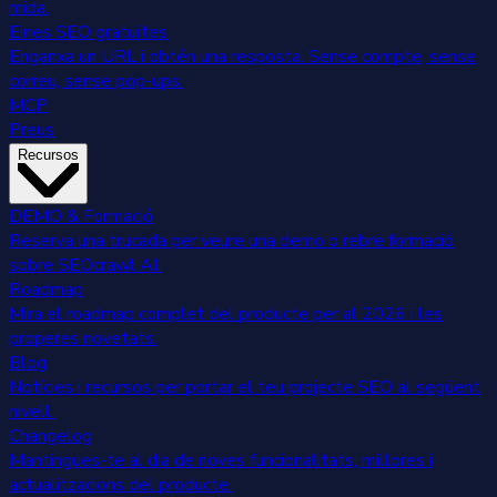
mida.
Eines SEO gratuïtes
Enganxa un URL i obtén una resposta. Sense compte, sense
correu, sense pop-ups.
MCP
Preus
Recursos
DEMO & Formació
Reserva una trucada per veure una demo o rebre formació
sobre SEOcrawl AI.
Roadmap
Mira el roadmap complet del producte per al 2026 i les
properes novetats.
Blog
Notícies i recursos per portar el teu projecte SEO al següent
nivell.
Changelog
Mantingues-te al dia de noves funcionalitats, millores i
actualitzacions del producte.