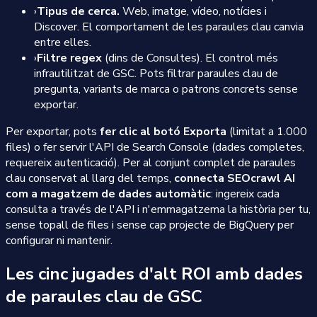
›
Tipus de cerca.
Web, imatge, vídeo, notícies i
Discover. El comportament de les paraules clau canvia
entre elles.
›
Filtre regex
(dins de Consultes). El control més
infrautilitzat de GSC. Pots filtrar paraules clau de
pregunta, variants de marca o patrons concrets sense
exportar.
Per exportar, pots
fer clic al botó Exporta
(limitat a 1.000
files) o fer servir l'API de Search Console (dades completes,
requereix autenticació). Per al conjunt complet de paraules
clau conservat al llarg del temps,
connecta SEOcrawl AI
com a magatzem de dades automàtic
: ingereix cada
consulta a través de l'API i n'emmagatzema la història per tu,
sense topall de files i sense cap projecte de BigQuery per
configurar ni mantenir.
Les cinc jugades d'alt ROI amb dades
de paraules clau de GSC