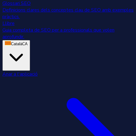
Glossari SEO
Definicions clares dels conceptes clau de SEO amb exemples
pràctics.
Llibre
Guia completa de SEO per a professionals que volen
aprofundir.
Català
CA
Anar a l'aplicació