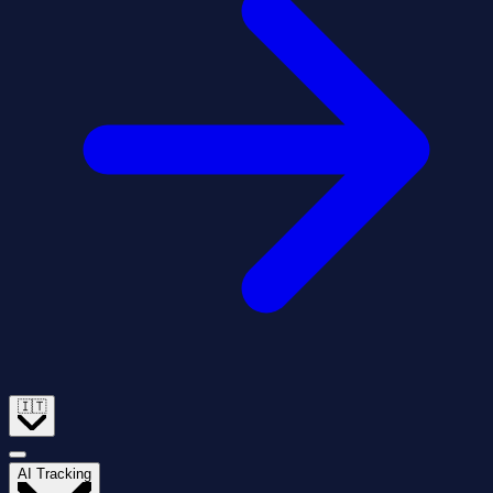
🇮🇹
AI Tracking