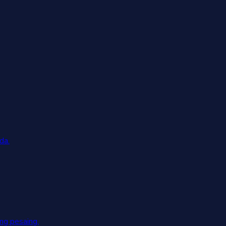
da.
g pesaing.