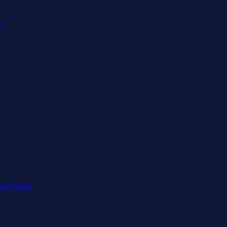
.
tor baru.