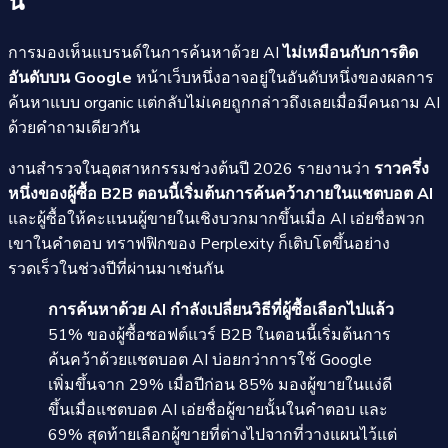
นี้
การมองเห็นแบรนด์ในการค้นหาด้วย AI
ไม่เหมือนกับการติด
อันดับบน Google
หน้าเว็บหนึ่งอาจอยู่ในอันดับหนึ่งของผลการ
ค้นหาแบบ organic แต่กลับไม่เคยถูกกล่าวถึงเลยเมื่อมีคนถาม AI
ด้วยคำถามเดียวกัน
งานสำรวจในอุตสาหกรรมช่วงต้นปี 2026 รายงานว่า
ราวครึ่ง
หนึ่งของผู้ซื้อ B2B ตอนนี้เริ่มต้นการค้นคว้าภายในแชตบอต AI
และผู้ซื้อให้คะแนนผู้ขายในเชิงบวกมากขึ้นเมื่อ AI เอ่ยชื่อพวก
เขาในคำตอบ ทราฟฟิกของ Perplexity ก็เติบโตขึ้นอย่าง
รวดเร็วในช่วงปีที่ผ่านมาเช่นกัน
การค้นหาด้วย AI กำลังเปลี่ยนวิธีที่ผู้ซื้อเลือกไปแล้ว
51% ของผู้ซื้อซอฟต์แวร์ B2B ในตอนนี้เริ่มต้นการ
ค้นคว้าด้วยแชตบอต AI บ่อยกว่าการใช้ Google
เพิ่มขึ้นจาก 29% เมื่อปีก่อน 85% มองผู้ขายในแง่ดี
ขึ้นเมื่อแชตบอต AI เอ่ยชื่อผู้ขายนั้นในคำตอบ และ
69% สุดท้ายเลือกผู้ขายที่ต่างไปจากที่วางแผนไว้แต่